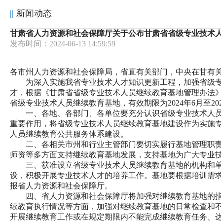
新闻动态
甘肃省人力资源和社会保障厅关于公布甘肃省省级专业技术
发布时间：2024-06-13 14:59:59
各市州人力资源和社会保障局，省直有关部门，中央在甘有
	为深入实施我省专业技术人才知识更新工程，加强省级专业技术人员继续教育基地的动态管理，加快培养经济社会发展重点领域高层次、急需紧缺和骨干专业技术人
才，根据《甘肃省省级专业技术人员继续教育基地管理办法》（
省级专业技术人员继续教育基地，有效期限为2024年6月至2
	一、各地、各部门、各单位要充分认识省级专业技术人员继续教育基地在培养各层次专业技术人才、提升专业技术人才能力素质、促进专业技术人才队伍建设等方面的
重要作用，将省级专业技术人员继续教育基地建设作为实施
人员继续教育公共服务体系建设。
	二、各相关市州和行业主管部门要切实履行基地管理职责，加强对继续教育基地的监督和管理，充分发挥继续教育基地的示范效应和骨干作用，从政策、项目、信息、
师资等多方面支持继续教育基地发展，支持基地为广大专业
	三、获准设立省级专业技术人员继续教育基地的机构和单位要按照《甘肃省省级专业技术人员继续教育基地管理办法》要求开展继续教育，扎实推进继续教育基地建
设，积极开展专业技术人才的培养工作。基地要根据培训需求
报省人力资源和社会保障厅。
	四、省人力资源和社会保障厅将加强对继续教育基地的指导，支持继续教育基地开展多种形式的交流合作。同时，会同有关部门从基地管理、工作开展、制度落实和继
续教育执行情况等方面，加强对继续教育基地的日常检查和
开展继续教育工作或在规定期限内不能完成继续教育任务、